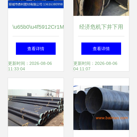
\u65b0\u4f5912Cr1MoVG\u65e0\u7f1d\u94a2\u7b
经济危机下井下用
高效热电材料突破
DN200螺旋钢管价
查看详情
查看详情
锑化结等有效减弱
格走势分析
更新时间：2026-08-06
更新时间：2026-08-06
11:33:04
04:11:07
全国标的技术要点
领先\r