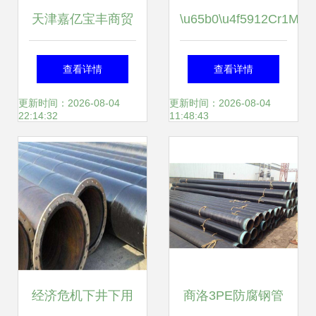
天津嘉亿宝丰商贸
\u65b0\u4f5912Cr1MoV
新到河南厂家直销
高效热电材料突破
查看详情
查看详情
45号无缝钢管，以
锑化结等有效减弱
更新时间：2026-08-04
更新时间：2026-08-04
22:14:32
11:48:43
硬核品质衔接市场
全国标的技术要点
快车道
领先\r
经济危机下井下用
商洛3PE防腐钢管