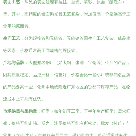
表面工艺
：常见的表面处理有拉丝、抛光、喷砂、原面（酸洗白）
等。其中，高精度的镜面抛光管工艺复杂，附加值高，价格远高于工
业用的原面管。
生产工艺
：分为焊接管和无缝管。无缝钢管因生产工艺复杂、成品率
等因素，价格通常高于同规格的焊接管。
产地与品牌
：大型知名钢厂（如太钢、张浦、宝钢等）生产的产品，
因其质量稳定、品控严格、信誉好，价格会比一些小厂或非知名品牌
的产品要高一些。化州本地或附近广东地区的贸易商库存产品，在物
流成本上可能有优势。
市场供需与采购量
：旺季（如年初开工季、下半年生产旺季）需求旺
盛，价格可能走强。反之，淡季价格可能有所松动。批发（吨价）与
零售（支价/米价）的价格差异巨大，采购量越大，单价通常越有优